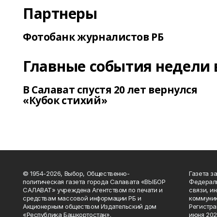
Партнеры
Фотобанк журналистов РБ
Главные события недели 
В Салават спустя 20 лет вернулся
«Кубок стихий»
© 1954-2026, Выбор, Общественно-
Газета з
политическая газета города Салавата «ВЫБОР
Федераль
САЛАВАТ» учреждена Агентством по печати и
связи, и
средствам массовой информации РБ и
коммуник
Акционерным обществом Издательский дом
Регистра
«Республика Башкортостан».
июня 202