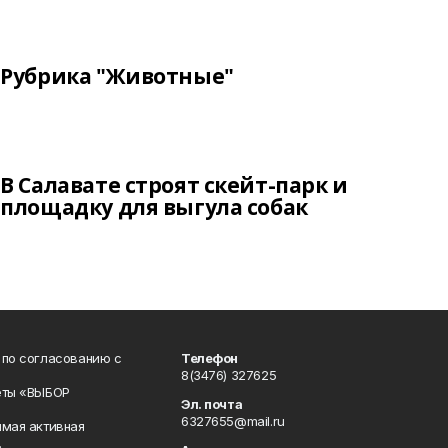
Рубрика "Животные"
В Салавате строят скейт-парк и
площадку для выгула собак
 по согласованию с
Телефон
8(3476) 327625
еты «ВЫБОР
Эл. почта
6327655@mail.ru
ямая активная
.