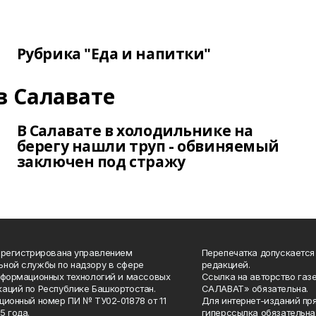
Рубрика "Еда и напитки"
в Салавате
В Салавате в холодильнике на
берегу нашли труп - обвиняемый
заключен под стражу
арегистрирована управлением
Перепечатка допускается
ной службы по надзору в сфере
редакцией.
нформационных технологий и массовых
Ссылка на авторство газ
аций по Республике Башкортостан.
САЛАВАТ» обязательна.
ционный номер ПИ № ТУ02-01878 от 11
Для интернет-изданий пр
5 года.
гиперссылка обязательна