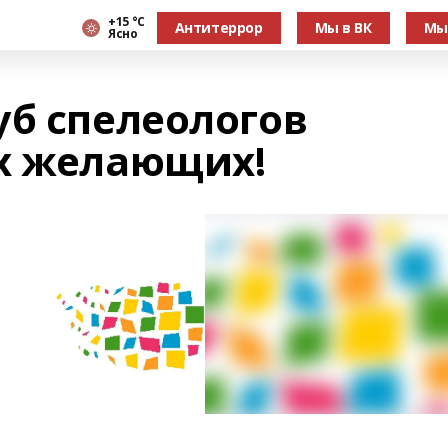
+15 °С
Антитеррор
Мы в ВК
Мы
Ясно
уб спелеологов
х желающих!