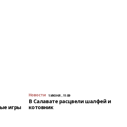
Новости
1 ИЮНЯ , 11:09
В Салавате расцвели шалфей и
ые игры
котовник