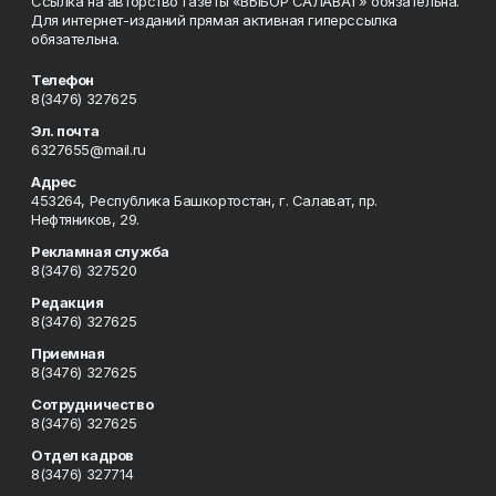
Ссылка на авторство газеты «ВЫБОР САЛАВАТ» обязательна.
Для интернет-изданий прямая активная гиперссылка
обязательна.
Телефон
8(3476) 327625
Эл. почта
6327655@mail.ru
Адрес
453264, Республика Башкортостан, г. Салават, пр.
Нефтяников, 29.
Рекламная служба
8(3476) 327520
Редакция
8(3476) 327625
Приемная
8(3476) 327625
Сотрудничество
8(3476) 327625
Отдел кадров
8(3476) 327714