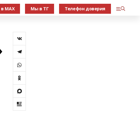
 в МАХ
Мы в ТГ
Телефон доверия
»