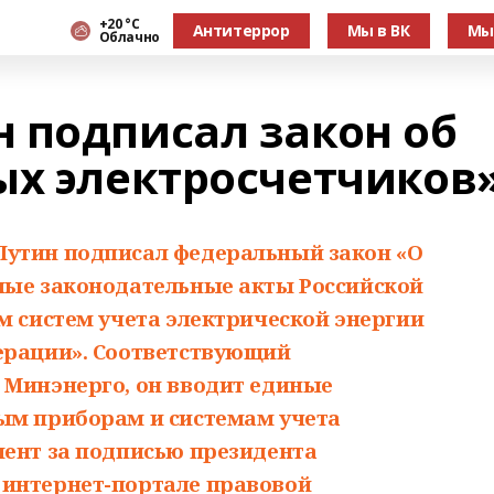
+20 °С
Антитеррор
Мы в ВК
Мы
Облачно
 подписал закон об
ых электросчетчиков
Путин подписал федеральный закон «О
ные законодательные акты Российской
м систем учета электрической энергии
ерации». Соответствующий
 Минэнерго, он вводит единые
ым приборам и системам учета
мент за подписью президента
 интернет-портале правовой