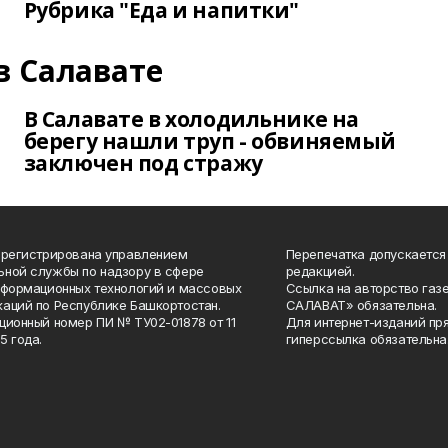
Рубрика "Еда и напитки"
в Салавате
В Салавате в холодильнике на
берегу нашли труп - обвиняемый
заключен под стражу
арегистрирована управлением
Перепечатка допускается
ной службы по надзору в сфере
редакцией.
нформационных технологий и массовых
Ссылка на авторство газ
аций по Республике Башкортостан.
САЛАВАТ» обязательна.
ционный номер ПИ № ТУ02-01878 от 11
Для интернет-изданий пр
5 года.
гиперссылка обязательна