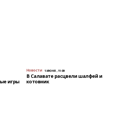
Новости
1 ИЮНЯ , 11:09
В Салавате расцвели шалфей и
ые игры
котовник