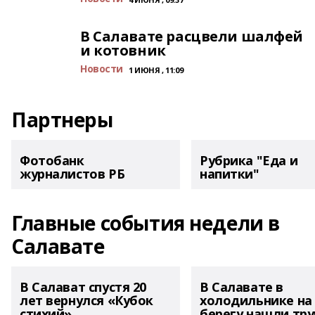
В Салавате расцвели шалфей
и котовник
Новости
1 ИЮНЯ , 11:09
Партнеры
Фотобанк
Рубрика "Еда и
журналистов РБ
напитки"
Главные события недели в
Салавате
В Салават спустя 20
В Салавате в
лет вернулся «Кубок
холодильнике на
стихий»
берегу нашли тру