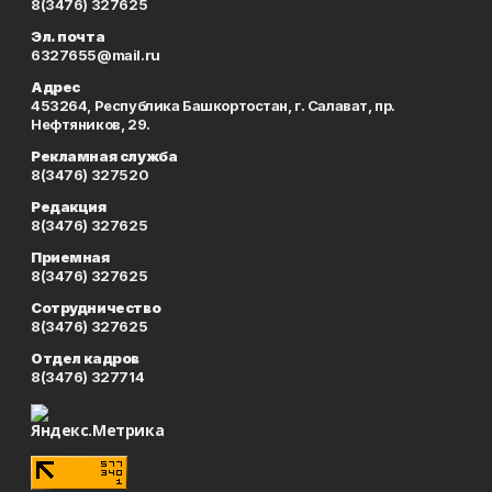
8(3476) 327625
Эл. почта
6327655@mail.ru
Адрес
453264, Республика Башкортостан, г. Салават, пр.
Нефтяников, 29.
Рекламная служба
8(3476) 327520
Редакция
8(3476) 327625
Приемная
8(3476) 327625
Сотрудничество
8(3476) 327625
Отдел кадров
8(3476) 327714