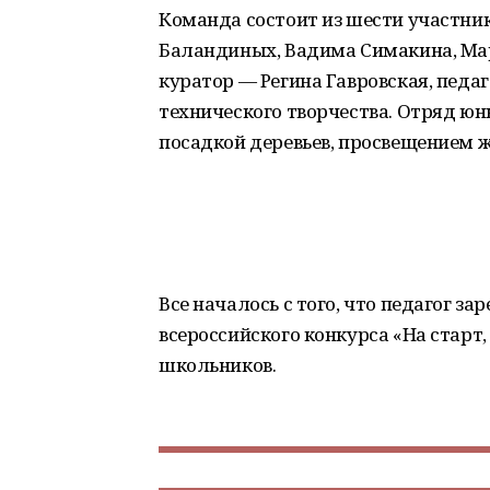
Команда состоит из шести участник
Баландиных, Вадима Симакина, Ма
куратор — Регина Гавровская, педа
технического творчества. Отряд ю
посадкой деревьев, просвещением ж
Все началось с того, что педагог з
всероссийского конкурса «На старт
школьников.