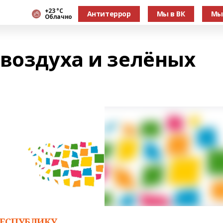
+23 °С
Антитеррор
Мы в ВК
Мы
Облачно
 воздуха и зелёных
РЕСПУБЛИКУ