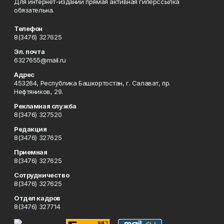
Для интернет-изданий прямая активная гиперссылка
обязательна.
Телефон
8(3476) 327625
Эл. почта
6327655@mail.ru
Адрес
453264, Республика Башкортостан, г. Салават, пр.
Нефтяников, 29.
Рекламная служба
8(3476) 327520
Редакция
8(3476) 327625
Приемная
8(3476) 327625
Сотрудничество
8(3476) 327625
Отдел кадров
8(3476) 327714