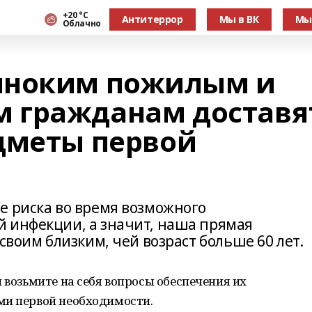
+20 °С
Антитеррор
Мы в ВК
Мы
Облачно
иноким пожилым и
 гражданам доставя
дметы первой
е риска во время возможного
 инфекции, а значит, наша прямая
своим близким, чей возраст больше 60 лет.
 возьмите на себя вопросы обеспечения их
ми первой необходимости.