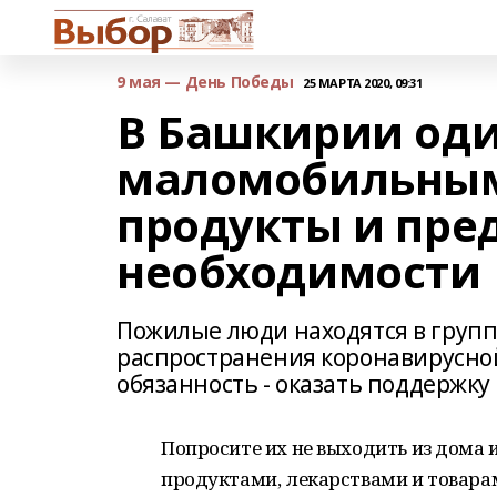
9 мая — День Победы
25 МАРТА 2020, 09:31
В Башкирии од
маломобильным
продукты и пре
необходимости
Пожилые люди находятся в групп
распространения коронавирусной
обязанность - оказать поддержку 
Попросите их не выходить из дома и
продуктами, лекарствами и товара