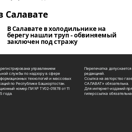
в Салавате
В Салавате в холодильнике на
берегу нашли труп - обвиняемый
заключен под стражу
арегистрирована управлением
Перепечатка допускается
ной службы по надзору в сфере
редакцией.
нформационных технологий и массовых
Ссылка на авторство газ
аций по Республике Башкортостан.
САЛАВАТ» обязательна.
ционный номер ПИ № ТУ02-01878 от 11
Для интернет-изданий пр
5 года.
гиперссылка обязательна