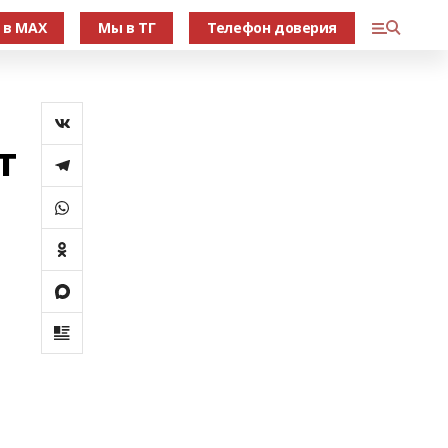
 в МАХ
Мы в ТГ
Телефон доверия
т